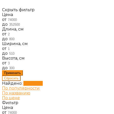
Скрыть фильтр
Цена
от
до
Длина, см
от
до
Ширина, см
от
до
Высота, см
от
до
Найдено:
Показать
По популярности
По названию
По цене
Фильтр
Цена
от