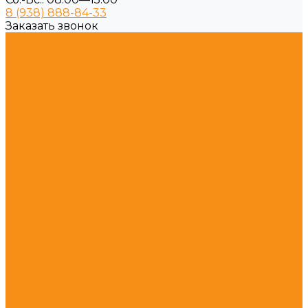
8 (938) 888-84-33
Заказать звонок
Военная подготовка
Детские площадки
Детские площадки для дома
Детские площадки для детского сада
Детские игровые формы
Игровые модули
Детские площадки (от 3 до 6 лет)
Детские площадки (от 6 до 13 лет)
Детские площадки во двор
Детские площадки для дачи
Детские площадки премиум
Эко детские площадки
Оборудование для спортивных площадок
Спортивные комплексы для дачи
Спортивные комплексы во двор
Спортивные комплексы для школ
Спортивные комплексы для детских садов
Футбольные ворота
Баскетбольные щиты, кольца
Волейбольные стойки и сетки
Шведские стенки