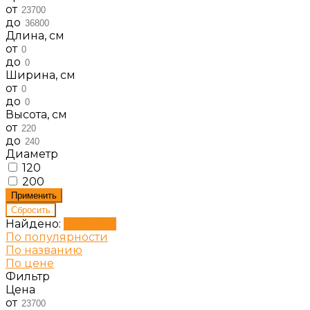
от
до
Длина, см
от
до
Ширина, см
от
до
Высота, см
от
до
Диаметр
120
200
Найдено:
Показать
По популярности
По названию
По цене
Фильтр
Цена
от