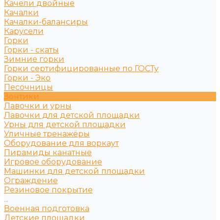
Качели двойные
Качалки
Качалки-балансиры
Карусели
Горки
Горки - скаты
Зимние горки
Горки сертифицированные по ГОСТу
Горки - Эко
Песочницы
Зонтики
Лавочки и урны
Лавочки для детской площадки
Урны для детской площадки
Уличные тренажёры
Оборудование для воркаут
Пирамиды канатные
Игровое оборудование
Машинки для детской площадки
Ограждение
Резиновое покрытие
...
Военная подготовка
Детские площадки