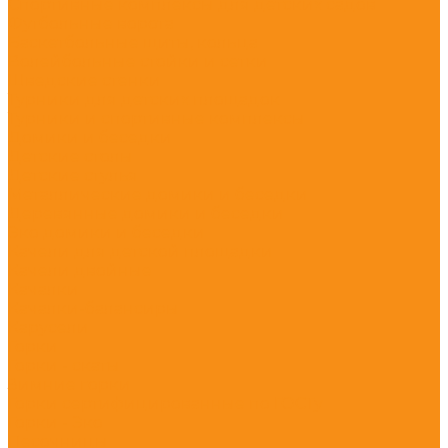
Спортивные комплексы для детских садов
Футбольные ворота
Баскетбольные щиты, кольца
Волейбольные стойки и сетки
Шведские стенки
Турники для детских площадок
Турники и спортивные комплексы
Домики и беседки
Детские столы
Детские стулья
Металлические домики и беседки
Деревянные домики и беседки
Эко домики и беседки
Качели для детской площадки
Качели двойные
Качалки
Качалки-балансиры
Карусели
Горки
Горки - скаты
Зимние горки
Горки сертифицированные по ГОСТу
Горки - Эко
Песочницы