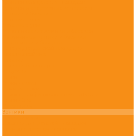
Турники для детских площадок
Турники и спортивные комплексы
Домики и беседки
Детские столы
Детские стулья
Металлические домики и беседки
Деревянные домики и беседки
Эко домики и беседки
Качели для детской площадки
Качели двойные
Качалки
Качалки-балансиры
Карусели
Горки
Горки - скаты
Зимние горки
Горки сертифицированные по ГОСТу
Горки - Эко
Песочницы
Зонтики
Лавочки и урны
Лавочки для детской площадки
Урны для детской площадки
Уличные тренажёры