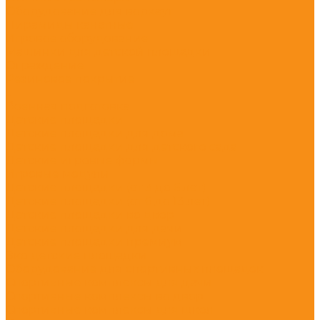
Оборудование для воркаут
Пирамиды канатные
Игровое оборудование
Машинки для детской площадки
Ограждение
Резиновое покрытие
...
Военная подготовка
Детские площадки
Детские площадки для дома
Детские площадки для детского сада
Детские игровые формы
Игровые модули
Детские площадки (от 3 до 6 лет)
Детские площадки (от 6 до 13 лет)
Детские площадки во двор
Детские площадки для дачи
Детские площадки премиум
Эко детские площадки
Оборудование для спортивных площадок
Спортивные комплексы для дачи
Спортивные комплексы во двор
Спортивные комплексы для школ