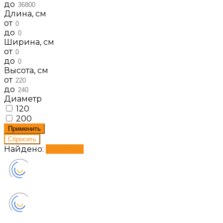
до
Длина, см
от
до
Ширина, см
от
до
Высота, см
от
до
Диаметр
120
200
Найдено:
Показать