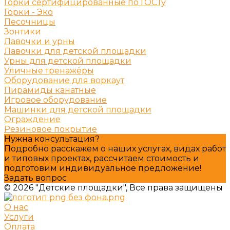
Горки сертифицированные по ГОСТу
Горки - Эко
Песочницы
Зонтики
Лавочки и урны
Лавочки для детской площадки
Урны для детской площадки
Уличные тренажёры
Оборудование для воркаут
Пирамиды канатные
Игровое оборудование
Машинки для детской площадки
Ограждение
Резиновое покрытие
Нужна консультация?
Подробно расскажем о наших услугах, видах работ
и типовых проектах, рассчитаем стоимость и
подготовим индивидуальное предложение!
Задать вопрос
© 2026 "Детские площадки", Все права защищены
О нас
Услуги
Оплата