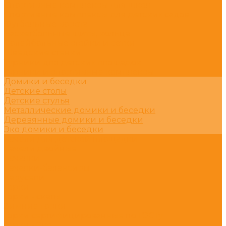
Спортивные комплексы для школ
Спортивные комплексы для детских садов
Футбольные ворота
Баскетбольные щиты, кольца
Волейбольные стойки и сетки
Шведские стенки
Турники для детских площадок
Турники и спортивные комплексы
Домики и беседки
Детские столы
Детские стулья
Металлические домики и беседки
Деревянные домики и беседки
Эко домики и беседки
Качели для детской площадки
Качели двойные
Качалки
Качалки-балансиры
Карусели
Горки
Горки - скаты
Зимние горки
Горки сертифицированные по ГОСТу
Горки - Эко