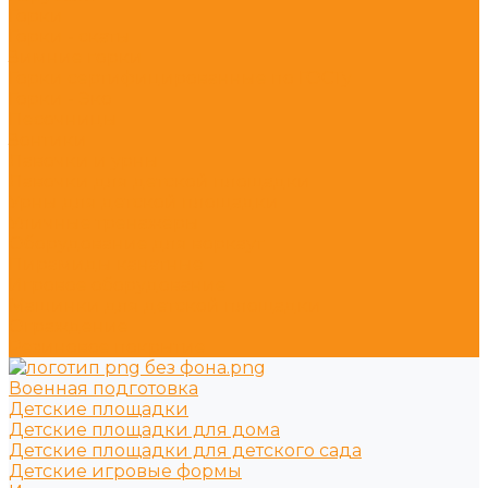
Горки
Горки - скаты
Зимние горки
Горки сертифицированные по ГОСТу
Горки - Эко
Песочницы
Зонтики
Лавочки и урны
Лавочки для детской площадки
Урны для детской площадки
Уличные тренажёры
Оборудование для воркаут
Пирамиды канатные
Игровое оборудование
Машинки для детской площадки
Ограждение
Резиновое покрытие
Военная подготовка
Детские площадки
Детские площадки для дома
Детские площадки для детского сада
Детские игровые формы