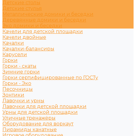
Детские столы
Детские стулья
Металлические домики и беседки
Деревянные домики и беседки
Эко домики и беседки
Качели для детской площадки
Качели двойные
Качалки
Качалки-балансиры
Карусели
Горки
Горки - скаты
Зимние горки
Горки сертифицированные по ГОСТу
Горки - Эко
Песочницы
Зонтики
Лавочки и урны
Лавочки для детской площадки
Урны для детской площадки
Уличные тренажёры
Оборудование для воркаут
Пирамиды канатные
Игровое оборудование