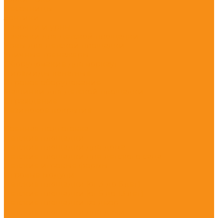
Песочницы
Зонтики
Лавочки и урны
Лавочки для детской площадки
Урны для детской площадки
Уличные тренажёры
Оборудование для воркаут
Пирамиды канатные
Игровое оборудование
Машинки для детской площадки
Ограждение
Резиновое покрытие
...
Военная подготовка
Детские площадки
Детские площадки для дома
Детские площадки для детского сада
Детские игровые формы
Игровые модули
Детские площадки (от 3 до 6 лет)
Детские площадки (от 6 до 13 лет)
Детские площадки во двор
Детские площадки для дачи