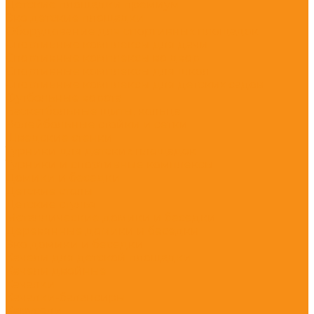
Детские площадки премиум
Эко детские площадки
Оборудование для спортивных площадок
Спортивные комплексы для дачи
Спортивные комплексы во двор
Спортивные комплексы для школ
Спортивные комплексы для детских садов
Футбольные ворота
Баскетбольные щиты, кольца
Волейбольные стойки и сетки
Шведские стенки
Турники для детских площадок
Турники и спортивные комплексы
Домики и беседки
Детские столы
Детские стулья
Металлические домики и беседки
Деревянные домики и беседки
Эко домики и беседки
Качели для детской площадки
Качели двойные
Качалки
Качалки-балансиры
Карусели