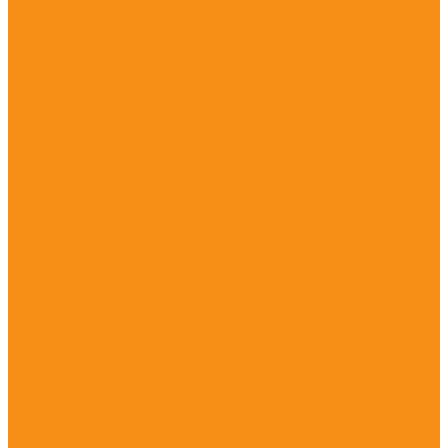
Уличные тренажёры
Оборудование для воркаут
Пирамиды канатные
Игровое оборудование
Машинки для детской площадки
Ограждение
Резиновое покрытие
...
ФОТО
Военная подготовка
Детские площадки
Детские площадки для дома
Детские площадки для детского сада
Детские игровые формы
Игровые модули
Детские площадки (от 3 до 6 лет)
Детские площадки (от 6 до 13 лет)
Детские площадки во двор
Детские площадки для дачи
Детские площадки премиум
Эко детские площадки
Оборудование для спортивных площадок
Спортивные комплексы для дачи