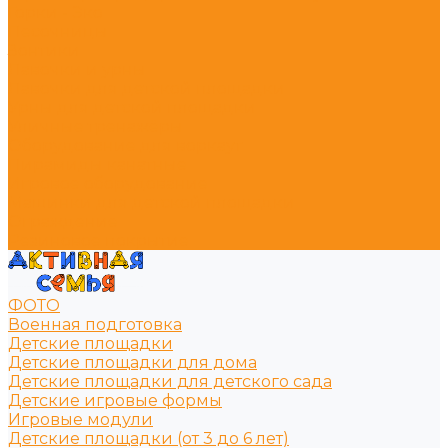
Горки - Эко
Песочницы
Зонтики
Лавочки и урны
Лавочки для детской площадки
Урны для детской площадки
Уличные тренажёры
Оборудование для воркаут
Пирамиды канатные
Игровое оборудование
Машинки для детской площадки
Ограждение
Резиновое покрытие
ФОТО
Военная подготовка
Детские площадки
Детские площадки для дома
Детские площадки для детского сада
Детские игровые формы
Игровые модули
Детские площадки (от 3 до 6 лет)