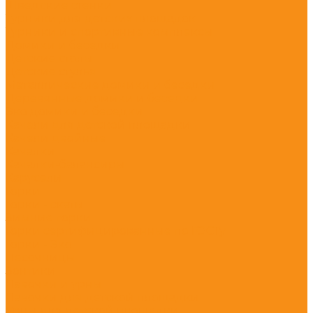
Шведские стенки
Турники для детских площадок
Турники и спортивные комплексы
Домики и беседки
Детские столы
Детские стулья
Металлические домики и беседки
Деревянные домики и беседки
Эко домики и беседки
Качели для детской площадки
Качели двойные
Качалки
Качалки-балансиры
Карусели
Горки
Горки - скаты
Зимние горки
Горки сертифицированные по ГОСТу
Горки - Эко
Песочницы
Зонтики
Лавочки и урны
Лавочки для детской площадки
Урны для детской площадки