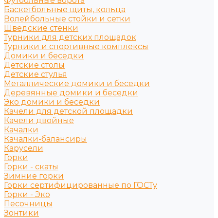
Футбольные ворота
Баскетбольные щиты, кольца
Волейбольные стойки и сетки
Шведские стенки
Турники для детских площадок
Турники и спортивные комплексы
Домики и беседки
Детские столы
Детские стулья
Металлические домики и беседки
Деревянные домики и беседки
Эко домики и беседки
Качели для детской площадки
Качели двойные
Качалки
Качалки-балансиры
Карусели
Горки
Горки - скаты
Зимние горки
Горки сертифицированные по ГОСТу
Горки - Эко
Песочницы
Зонтики