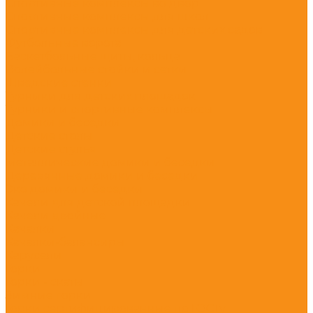
Спортивные комплексы во двор
Спортивные комплексы для школ
Спортивные комплексы для детских садов
Футбольные ворота
Баскетбольные щиты, кольца
Волейбольные стойки и сетки
Шведские стенки
Турники для детских площадок
Турники и спортивные комплексы
Домики и беседки
Детские столы
Детские стулья
Металлические домики и беседки
Деревянные домики и беседки
Эко домики и беседки
Качели для детской площадки
Качели двойные
Качалки
Качалки-балансиры
Карусели
Горки
Горки - скаты
Зимние горки
Горки сертифицированные по ГОСТу