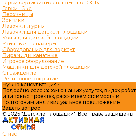
Горки сертифицированные по ГОСТу
Горки - Эко
Песочницы
Зонтики
Лавочки и урны
Лавочки для детской площадки
Урны для детской площадки
Уличные тренажёры
Оборудование для воркаут
Пирамиды канатные
Игровое оборудование
Машинки для детской площадки
Ограждение
Резиновое покрытие
Нужна консультация?
Подробно расскажем о наших услугах, видах работ
и типовых проектах, рассчитаем стоимость и
подготовим индивидуальное предложение!
Задать вопрос
© 2026 "Детские площадки", Все права защищены
О нас