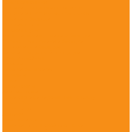
Шведские стенки
Турники для детских площадок
Турники и спортивные комплексы
Домики и беседки
Детские столы
Детские стулья
Металлические домики и беседки
Деревянные домики и беседки
Эко домики и беседки
Качели для детской площадки
Качели двойные
Качалки
Качалки-балансиры
Карусели
Горки
Горки - скаты
Зимние горки
Горки сертифицированные по ГОСТу
Горки - Эко
Песочницы
Зонтики
Лавочки и урны
Лавочки для детской площадки
Урны для детской площадки