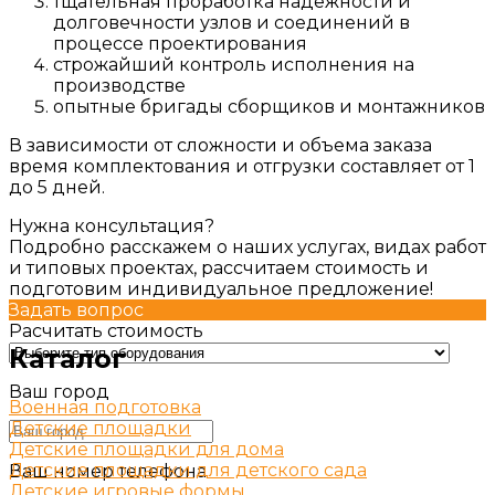
тщательная проработка надежности и
долговечности узлов и соединений в
процессе проектирования
строжайший контроль исполнения на
производстве
опытные бригады сборщиков и монтажников
В зависимости от сложности и объема заказа
время комплектования и отгрузки составляет от 1
до 5 дней.
Нужна консультация?
Подробно расскажем о наших услугах, видах работ
и типовых проектах, рассчитаем стоимость и
подготовим индивидуальное предложение!
Задать вопрос
Расчитать стоимость
Каталог
Ваш город
Военная подготовка
Детские площадки
Детские площадки для дома
Детские площадки для детского сада
Ваш номер телефона
Детские игровые формы