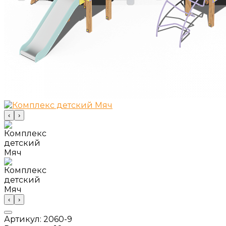
‹
›
‹
›
Артикул:
2060-9