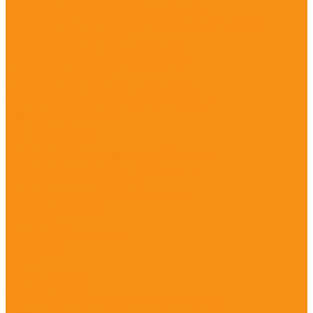
Спортивные комплексы для школ
Спортивные комплексы для детских садов
Футбольные ворота
Баскетбольные щиты, кольца
Волейбольные стойки и сетки
Шведские стенки
Турники для детских площадок
Турники и спортивные комплексы
Домики и беседки
Детские столы
Детские стулья
Металлические домики и беседки
Деревянные домики и беседки
Эко домики и беседки
Качели для детской площадки
Качели двойные
Качалки
Качалки-балансиры
Карусели
Горки
Горки - скаты
Зимние горки
Горки сертифицированные по ГОСТу