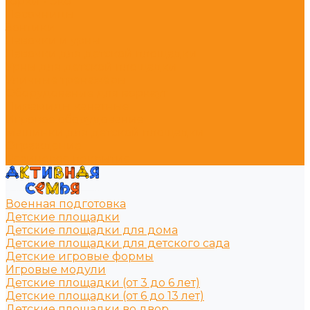
Горки - Эко
Песочницы
Зонтики
Лавочки и урны
Лавочки для детской площадки
Урны для детской площадки
Уличные тренажёры
Оборудование для воркаут
Пирамиды канатные
Игровое оборудование
Машинки для детской площадки
Ограждение
Резиновое покрытие
Военная подготовка
Детские площадки
Детские площадки для дома
Детские площадки для детского сада
Детские игровые формы
Игровые модули
Детские площадки (от 3 до 6 лет)
Детские площадки (от 6 до 13 лет)
Детские площадки во двор