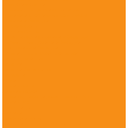
Шведские стенки
Турники для детских площадок
Турники и спортивные комплексы
Домики и беседки
Детские столы
Детские стулья
Металлические домики и беседки
Деревянные домики и беседки
Эко домики и беседки
Качели для детской площадки
Качели двойные
Качалки
Качалки-балансиры
Карусели
Горки
Горки - скаты
Зимние горки
Горки сертифицированные по ГОСТу
Горки - Эко
Песочницы
Зонтики
Лавочки и урны
Лавочки для детской площадки