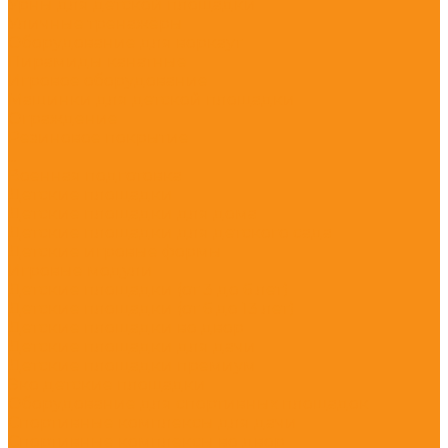
Урны для детской площадки
Уличные тренажёры
Оборудование для воркаут
Пирамиды канатные
Игровое оборудование
Машинки для детской площадки
Ограждение
Резиновое покрытие
...
Военная подготовка
Детские площадки
Детские площадки для дома
Детские площадки для детского сада
Детские игровые формы
Игровые модули
Детские площадки (от 3 до 6 лет)
Детские площадки (от 6 до 13 лет)
Детские площадки во двор
Детские площадки для дачи
Детские площадки премиум
Эко детские площадки
Оборудование для спортивных площадок
Спортивные комплексы для дачи
Спортивные комплексы во двор