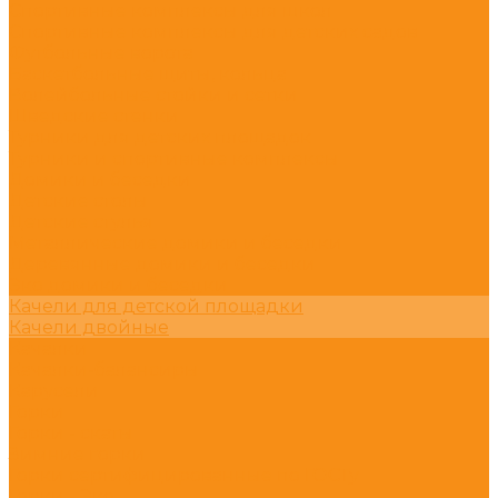
Спортивные комплексы для школ
Спортивные комплексы для детских садов
Футбольные ворота
Баскетбольные щиты, кольца
Волейбольные стойки и сетки
Шведские стенки
Турники для детских площадок
Турники и спортивные комплексы
Домики и беседки
Детские столы
Детские стулья
Металлические домики и беседки
Деревянные домики и беседки
Эко домики и беседки
Качели для детской площадки
Качели двойные
Качалки
Качалки-балансиры
Карусели
Горки
Горки - скаты
Зимние горки
Горки сертифицированные по ГОСТу
Горки - Эко