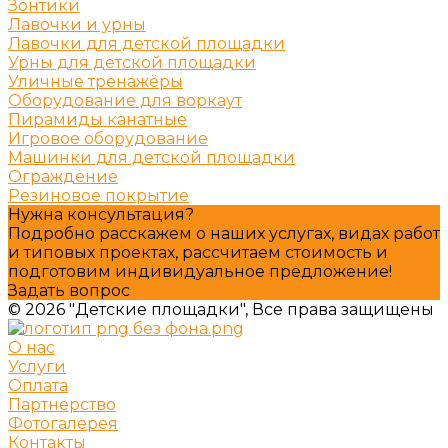
Зонтики
Лавочки и урны
Лавочки для детской площадки
Урны для детской площадки
Уличные тренажёры
Оборудование для воркаут
Пирамиды канатные
Игровое оборудование
Машинки для детской площадки
Ограждение
Резиновое покрытие
Нужна консультация?
Подробно расскажем о наших услугах, видах работ
и типовых проектах, рассчитаем стоимость и
подготовим индивидуальное предложение!
Задать вопрос
© 2026 "Детские площадки", Все права защищены
О нас
Услуги
Оплата
Партнерство
Фотогалерея
Контакты