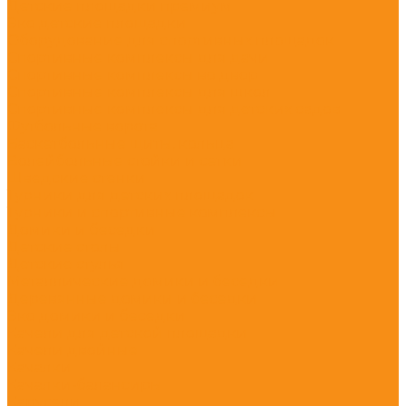
Детские площадки премиум
Эко детские площадки
Оборудование для спортивных площадок
Спортивные комплексы для дачи
Спортивные комплексы во двор
Спортивные комплексы для школ
Спортивные комплексы для детских садов
Футбольные ворота
Баскетбольные щиты, кольца
Волейбольные стойки и сетки
Шведские стенки
Турники для детских площадок
Турники и спортивные комплексы
Домики и беседки
Детские столы
Детские стулья
Металлические домики и беседки
Деревянные домики и беседки
Эко домики и беседки
Качели для детской площадки
Качели двойные
Качалки
Качалки-балансиры
Карусели