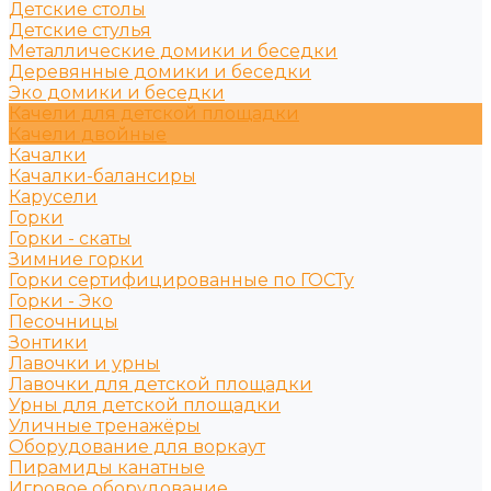
Детские столы
Детские стулья
Металлические домики и беседки
Деревянные домики и беседки
Эко домики и беседки
Качели для детской площадки
Качели двойные
Качалки
Качалки-балансиры
Карусели
Горки
Горки - скаты
Зимние горки
Горки сертифицированные по ГОСТу
Горки - Эко
Песочницы
Зонтики
Лавочки и урны
Лавочки для детской площадки
Урны для детской площадки
Уличные тренажёры
Оборудование для воркаут
Пирамиды канатные
Игровое оборудование