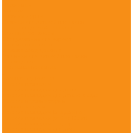
Песочницы
Зонтики
Лавочки и урны
Лавочки для детской площадки
Урны для детской площадки
Уличные тренажёры
Оборудование для воркаут
Пирамиды канатные
Игровое оборудование
Машинки для детской площадки
Ограждение
Резиновое покрытие
...
Военная подготовка
Детские площадки
Детские площадки для дома
Детские площадки для детского сада
Детские игровые формы
Игровые модули
Детские площадки (от 3 до 6 лет)
Детские площадки (от 6 до 13 лет)
Детские площадки во двор
Детские площадки для дачи