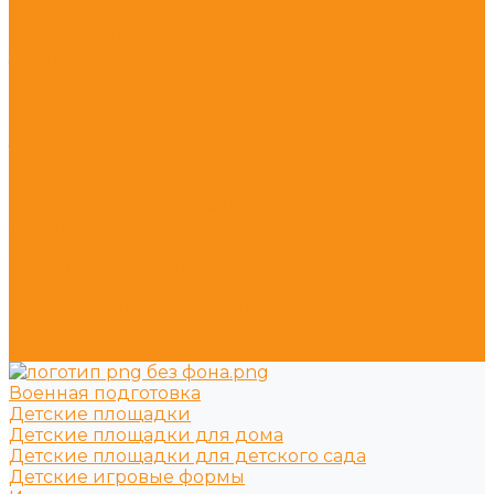
Горки
Горки - скаты
Зимние горки
Горки сертифицированные по ГОСТу
Горки - Эко
Песочницы
Зонтики
Лавочки и урны
Лавочки для детской площадки
Урны для детской площадки
Уличные тренажёры
Оборудование для воркаут
Пирамиды канатные
Игровое оборудование
Машинки для детской площадки
Ограждение
Резиновое покрытие
Военная подготовка
Детские площадки
Детские площадки для дома
Детские площадки для детского сада
Детские игровые формы