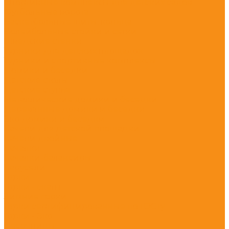
Спортивные комплексы для детских садов
Футбольные ворота
Баскетбольные щиты, кольца
Волейбольные стойки и сетки
Шведские стенки
Турники для детских площадок
Турники и спортивные комплексы
Домики и беседки
Детские столы
Детские стулья
Металлические домики и беседки
Деревянные домики и беседки
Эко домики и беседки
Качели для детской площадки
Качели двойные
Качалки
Качалки-балансиры
Карусели
Горки
Горки - скаты
Зимние горки
Горки сертифицированные по ГОСТу
Горки - Эко
Песочницы