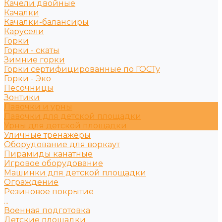
Качели двойные
Качалки
Качалки-балансиры
Карусели
Горки
Горки - скаты
Зимние горки
Горки сертифицированные по ГОСТу
Горки - Эко
Песочницы
Зонтики
Лавочки и урны
Лавочки для детской площадки
Урны для детской площадки
Уличные тренажёры
Оборудование для воркаут
Пирамиды канатные
Игровое оборудование
Машинки для детской площадки
Ограждение
Резиновое покрытие
...
Военная подготовка
Детские площадки