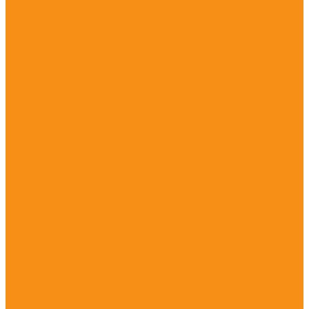
Оборудование для воркаут
Пирамиды канатные
Игровое оборудование
Машинки для детской площадки
Ограждение
Резиновое покрытие
...
Военная подготовка
Детские площадки
Детские площадки для дома
Детские площадки для детского сада
Детские игровые формы
Игровые модули
Детские площадки (от 3 до 6 лет)
Детские площадки (от 6 до 13 лет)
Детские площадки во двор
Детские площадки для дачи
Детские площадки премиум
Эко детские площадки
Оборудование для спортивных площадок
Спортивные комплексы для дачи
Спортивные комплексы во двор
Спортивные комплексы для школ