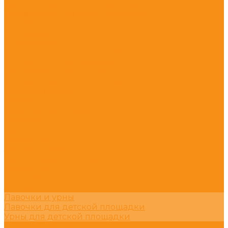
Турники для детских площадок
Турники и спортивные комплексы
Домики и беседки
Детские столы
Детские стулья
Металлические домики и беседки
Деревянные домики и беседки
Эко домики и беседки
Качели для детской площадки
Качели двойные
Качалки
Качалки-балансиры
Карусели
Горки
Горки - скаты
Зимние горки
Горки сертифицированные по ГОСТу
Горки - Эко
Песочницы
Зонтики
Лавочки и урны
Лавочки для детской площадки
Урны для детской площадки
Уличные тренажёры