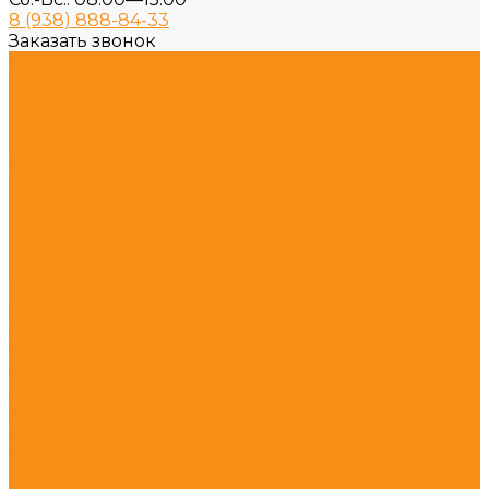
8 (938) 888-84-33
Заказать звонок
Военная подготовка
Детские площадки
Детские площадки для дома
Детские площадки для детского сада
Детские игровые формы
Игровые модули
Детские площадки (от 3 до 6 лет)
Детские площадки (от 6 до 13 лет)
Детские площадки во двор
Детские площадки для дачи
Детские площадки премиум
Эко детские площадки
Оборудование для спортивных площадок
Спортивные комплексы для дачи
Спортивные комплексы во двор
Спортивные комплексы для школ
Спортивные комплексы для детских садов
Футбольные ворота
Баскетбольные щиты, кольца
Волейбольные стойки и сетки
Шведские стенки