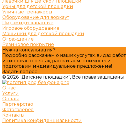
Лавочки для детской площадки
Урны для детской площадки
Уличные тренажёры
Оборудование для воркаут
Пирамиды канатные
Игровое оборудование
Машинки для детской площадки
Ограждение
Резиновое покрытие
Нужна консультация?
Подробно расскажем о наших услугах, видах работ
и типовых проектах, рассчитаем стоимость и
подготовим индивидуальное предложение!
Задать вопрос
© 2026 "Детские площадки", Все права защищены
О нас
Услуги
Оплата
Партнерство
Фотогалерея
Контакты
Политика конфиденциальности