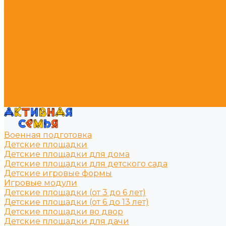
Зонтики
Лавочки и урны
Лавочки для детской площадки
Урны для детской площадки
Уличные тренажёры
Оборудование для воркаут
Пирамиды канатные
Игровое оборудование
Машинки для детской площадки
Ограждение
Резиновое покрытие
Военная подготовка
Детские площадки
Детские площадки для дома
Детские площадки для детского сада
Детские игровые формы
Игровые модули
Детские площадки (от 3 до 6 лет)
Детские площадки (от 6 до 13 лет)
Детские площадки во двор
Детские площадки для дачи