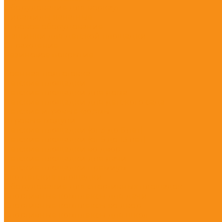
Оборудование для воркаут
Пирамиды канатные
Игровое оборудование
Машинки для детской площадки
Ограждение
Резиновое покрытие
...
Военная подготовка
Детские площадки
Детские площадки для дома
Детские площадки для детского сада
Детские игровые формы
Игровые модули
Детские площадки (от 3 до 6 лет)
Детские площадки (от 6 до 13 лет)
Детские площадки во двор
Детские площадки для дачи
Детские площадки премиум
Эко детские площадки
Оборудование для спортивных площадок
Спортивные комплексы для дачи
Спортивные комплексы во двор
Спортивные комплексы для школ