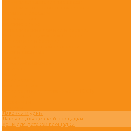
Турники для детских площадок
Турники и спортивные комплексы
Домики и беседки
Детские столы
Детские стулья
Металлические домики и беседки
Деревянные домики и беседки
Эко домики и беседки
Качели для детской площадки
Качели двойные
Качалки
Качалки-балансиры
Карусели
Горки
Горки - скаты
Зимние горки
Горки сертифицированные по ГОСТу
Горки - Эко
Песочницы
Зонтики
Лавочки и урны
Лавочки для детской площадки
Урны для детской площадки
Уличные тренажёры