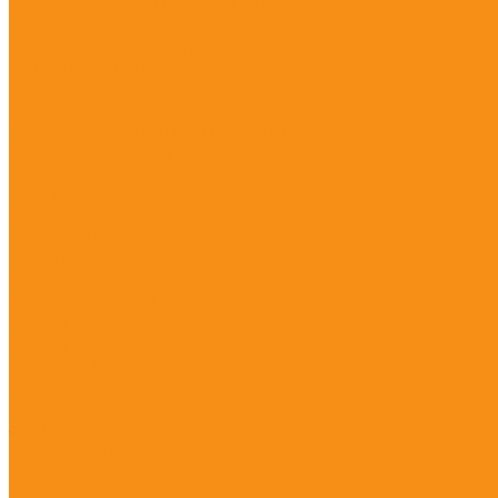
Спортивные комплексы для детских садов
Футбольные ворота
Баскетбольные щиты, кольца
Волейбольные стойки и сетки
Шведские стенки
Турники для детских площадок
Турники и спортивные комплексы
Домики и беседки
Детские столы
Детские стулья
Металлические домики и беседки
Деревянные домики и беседки
Эко домики и беседки
Качели для детской площадки
Качели двойные
Качалки
Качалки-балансиры
Карусели
Горки
Горки - скаты
Зимние горки
Горки сертифицированные по ГОСТу
Горки - Эко
Песочницы