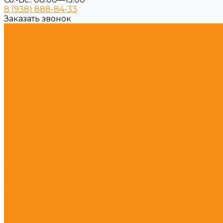
8 (938) 888-84-33
Заказать звонок
Военная подготовка
Детские площадки
Детские площадки для дома
Детские площадки для детского сада
Детские игровые формы
Игровые модули
Детские площадки (от 3 до 6 лет)
Детские площадки (от 6 до 13 лет)
Детские площадки во двор
Детские площадки для дачи
Детские площадки премиум
Эко детские площадки
Оборудование для спортивных площадок
Спортивные комплексы для дачи
Спортивные комплексы во двор
Спортивные комплексы для школ
Спортивные комплексы для детских садов
Футбольные ворота
Баскетбольные щиты, кольца
Волейбольные стойки и сетки
Шведские стенки