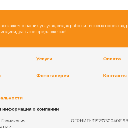
сскажем о наших услугах, видах работ и типовых проектах, 
 индивидуальное предложение!
Услуги
Оплата
о
Фотогалерея
Контакты
альности
 информация о компании
 Гарникович
ОГРНИП: 31923750040619
81142