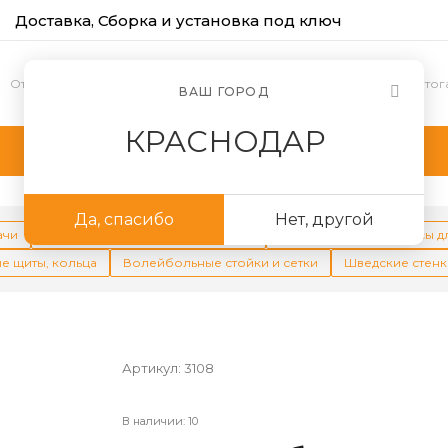
Доставка, Сборка и установка под ключ
Отзывы
Оплата
Партнерство
Контакты
Фотог
ВАШ ГОРОД
КРАСНОДАР
Да, спасибо
Нет, другой
ачи
Спортивные комплексы во двор
Спортивные комплексы д
е щиты, кольца
Волейбольные стойки и сетки
Шведские стенк
Артикул:
3108
В наличии: 10