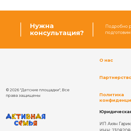
Нужна
Подробно ра
консультация?
подготовим
О нас
Партнерств
© 2026 "Детские площадки", Все
Политика
права защищены
конфиденци
Юридическая
ИП Ахян Гарик
ИНН: 2308208