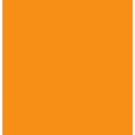
Детские площадки премиум
Эко детские площадки
Оборудование для спортивных площадок
Спортивные комплексы для дачи
Спортивные комплексы во двор
Спортивные комплексы для школ
Спортивные комплексы для детских садов
Футбольные ворота
Баскетбольные щиты, кольца
Волейбольные стойки и сетки
Шведские стенки
Турники для детских площадок
Турники и спортивные комплексы
Домики и беседки
Детские столы
Детские стулья
Металлические домики и беседки
Деревянные домики и беседки
Эко домики и беседки
Качели для детской площадки
Качели двойные
Качалки
Качалки-балансиры
Карусели