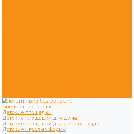
Горки
Горки - скаты
Зимние горки
Горки сертифицированные по ГОСТу
Горки - Эко
Песочницы
Зонтики
Лавочки и урны
Лавочки для детской площадки
Урны для детской площадки
Уличные тренажёры
Оборудование для воркаут
Пирамиды канатные
Игровое оборудование
Машинки для детской площадки
Ограждение
Резиновое покрытие
Военная подготовка
Детские площадки
Детские площадки для дома
Детские площадки для детского сада
Детские игровые формы