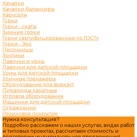
Качалки
Качалки-балансиры
Карусели
Горки
Горки - скаты
Зимние горки
Горки сертифицированные по ГОСТу
Горки - Эко
Песочницы
Зонтики
Лавочки и урны
Лавочки для детской площадки
Урны для детской площадки
Уличные тренажёры
Оборудование для воркаут
Пирамиды канатные
Игровое оборудование
Машинки для детской площадки
Ограждение
Резиновое покрытие
Нужна консультация?
Подробно расскажем о наших услугах, видах работ
и типовых проектах, рассчитаем стоимость и
подготовим индивидуальное предложение!