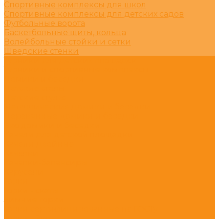
Спортивные комплексы для школ
Спортивные комплексы для детских садов
Футбольные ворота
Баскетбольные щиты, кольца
Волейбольные стойки и сетки
Шведские стенки
Турники для детских площадок
Турники и спортивные комплексы
Домики и беседки
Детские столы
Детские стулья
Металлические домики и беседки
Деревянные домики и беседки
Эко домики и беседки
Качели для детской площадки
Качели двойные
Качалки
Качалки-балансиры
Карусели
Горки
Горки - скаты
Зимние горки
Горки сертифицированные по ГОСТу
Горки - Эко