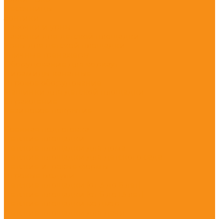
Песочницы
Зонтики
Лавочки и урны
Лавочки для детской площадки
Урны для детской площадки
Уличные тренажёры
Оборудование для воркаут
Пирамиды канатные
Игровое оборудование
Машинки для детской площадки
Ограждение
Резиновое покрытие
...
Военная подготовка
Детские площадки
Детские площадки для дома
Детские площадки для детского сада
Детские игровые формы
Игровые модули
Детские площадки (от 3 до 6 лет)
Детские площадки (от 6 до 13 лет)
Детские площадки во двор
Детские площадки для дачи