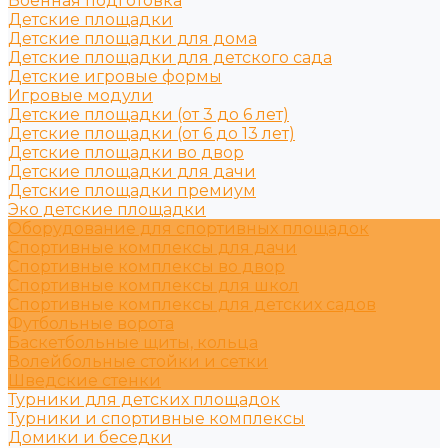
Военная подготовка
Детские площадки
Детские площадки для дома
Детские площадки для детского сада
Детские игровые формы
Игровые модули
Детские площадки (от 3 до 6 лет)
Детские площадки (от 6 до 13 лет)
Детские площадки во двор
Детские площадки для дачи
Детские площадки премиум
Эко детские площадки
Оборудование для спортивных площадок
Спортивные комплексы для дачи
Спортивные комплексы во двор
Спортивные комплексы для школ
Спортивные комплексы для детских садов
Футбольные ворота
Баскетбольные щиты, кольца
Волейбольные стойки и сетки
Шведские стенки
Турники для детских площадок
Турники и спортивные комплексы
Домики и беседки