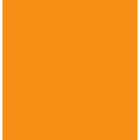
Детские площадки для дачи
Детские площадки премиум
Эко детские площадки
Оборудование для спортивных площадок
Спортивные комплексы для дачи
Спортивные комплексы во двор
Спортивные комплексы для школ
Спортивные комплексы для детских садов
Футбольные ворота
Баскетбольные щиты, кольца
Волейбольные стойки и сетки
Шведские стенки
Турники для детских площадок
Турники и спортивные комплексы
Домики и беседки
Детские столы
Детские стулья
Металлические домики и беседки
Деревянные домики и беседки
Эко домики и беседки
Качели для детской площадки
Качели двойные
Качалки