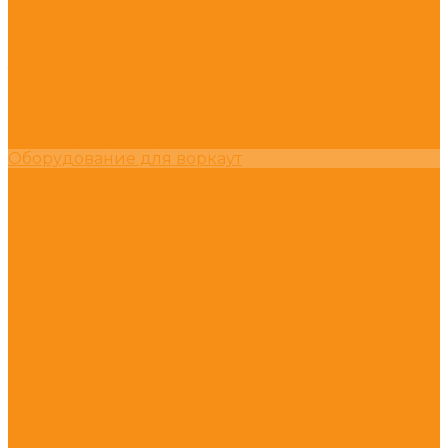
Горки сертифицированные по ГОСТу
Горки - Эко
Песочницы
Зонтики
Лавочки и урны
Лавочки для детской площадки
Урны для детской площадки
Уличные тренажёры
Оборудование для воркаут
Пирамиды канатные
Игровое оборудование
Машинки для детской площадки
Ограждение
Резиновое покрытие
...
Военная подготовка
Детские площадки
Детские площадки для дома
Детские площадки для детского сада
Детские игровые формы
Игровые модули
Детские площадки (от 3 до 6 лет)
Детские площадки (от 6 до 13 лет)
Детские площадки во двор