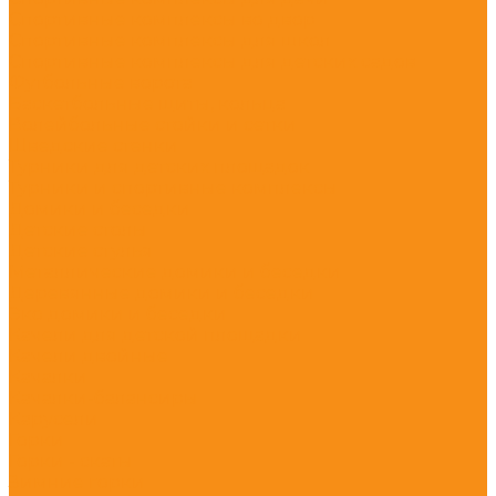
Спортивные комплексы во двор
Спортивные комплексы для школ
Спортивные комплексы для детских садов
Футбольные ворота
Баскетбольные щиты, кольца
Волейбольные стойки и сетки
Шведские стенки
Турники для детских площадок
Турники и спортивные комплексы
Домики и беседки
Детские столы
Детские стулья
Металлические домики и беседки
Деревянные домики и беседки
Эко домики и беседки
Качели для детской площадки
Качели двойные
Качалки
Качалки-балансиры
Карусели
Горки
Горки - скаты
Зимние горки