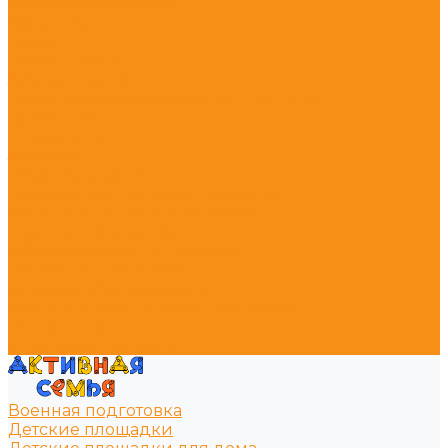
Качалки-балансиры
Карусели
Горки
Горки - скаты
Зимние горки
Горки сертифицированные по ГОСТу
Горки - Эко
Песочницы
Зонтики
Лавочки и урны
Лавочки для детской площадки
Урны для детской площадки
Уличные тренажёры
Оборудование для воркаут
Пирамиды канатные
Игровое оборудование
Машинки для детской площадки
Ограждение
Резиновое покрытие
Военная подготовка
Детские площадки