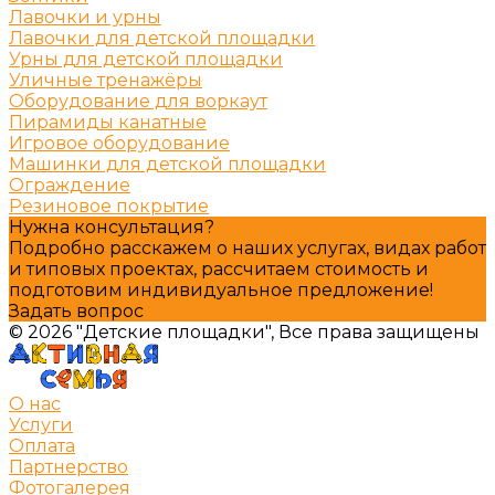
Лавочки и урны
Лавочки для детской площадки
Урны для детской площадки
Уличные тренажёры
Оборудование для воркаут
Пирамиды канатные
Игровое оборудование
Машинки для детской площадки
Ограждение
Резиновое покрытие
Нужна консультация?
Подробно расскажем о наших услугах, видах работ
и типовых проектах, рассчитаем стоимость и
подготовим индивидуальное предложение!
Задать вопрос
© 2026 "Детские площадки", Все права защищены
О нас
Услуги
Оплата
Партнерство
Фотогалерея