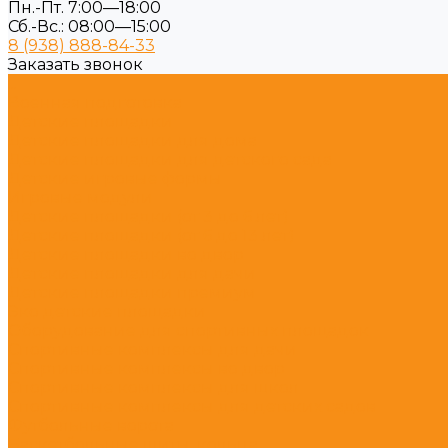
Пн.-Пт. 7:00—18:00
Сб.-Вс.: 08:00—15:00
8 (938) 888-84-33
Заказать звонок
...
Военная подготовка
Детские площадки
Детские площадки для дома
Детские площадки для детского сада
Детские игровые формы
Игровые модули
Детские площадки (от 3 до 6 лет)
Детские площадки (от 6 до 13 лет)
Детские площадки во двор
Детские площадки для дачи
Детские площадки премиум
Эко детские площадки
Оборудование для спортивных площадок
Спортивные комплексы для дачи
Спортивные комплексы во двор
Спортивные комплексы для школ
Спортивные комплексы для детских садов
Футбольные ворота
Баскетбольные щиты, кольца