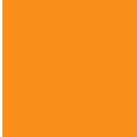
Волейбольные стойки и сетки
Шведские стенки
Турники для детских площадок
Турники и спортивные комплексы
Домики и беседки
Детские столы
Детские стулья
Металлические домики и беседки
Деревянные домики и беседки
Эко домики и беседки
Качели для детской площадки
Качели двойные
Качалки
Качалки-балансиры
Карусели
Горки
Горки - скаты
Зимние горки
Горки сертифицированные по ГОСТу
Горки - Эко
Песочницы
Зонтики
Лавочки и урны