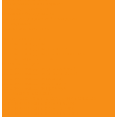
Оборудование для воркаут
Пирамиды канатные
Игровое оборудование
Машинки для детской площадки
Ограждение
Резиновое покрытие
...
Военная подготовка
Детские площадки
Детские площадки для дома
Детские площадки для детского сада
Детские игровые формы
Игровые модули
Детские площадки (от 3 до 6 лет)
Детские площадки (от 6 до 13 лет)
Детские площадки во двор
Детские площадки для дачи
Детские площадки премиум
Эко детские площадки
Оборудование для спортивных площадок
Спортивные комплексы для дачи
Спортивные комплексы во двор
Спортивные комплексы для школ