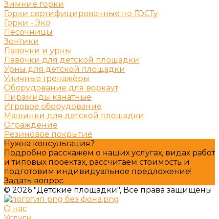
Зимние горки
Горки сертифицированные по ГОСТу
Горки - Эко
Песочницы
Зонтики
Лавочки и урны
Лавочки для детской площадки
Урны для детской площадки
Уличные тренажёры
Оборудование для воркаут
Пирамиды канатные
Игровое оборудование
Машинки для детской площадки
Ограждение
Резиновое покрытие
Нужна консультация?
Подробно расскажем о наших услугах, видах работ
и типовых проектах, рассчитаем стоимость и
подготовим индивидуальное предложение!
Задать вопрос
© 2026 "Детские площадки", Все права защищены
О нас
Услуги