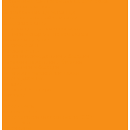
Спортивные комплексы для детских садов
Футбольные ворота
Баскетбольные щиты, кольца
Волейбольные стойки и сетки
Шведские стенки
Турники для детских площадок
Турники и спортивные комплексы
Домики и беседки
Детские столы
Детские стулья
Металлические домики и беседки
Деревянные домики и беседки
Эко домики и беседки
Качели для детской площадки
Качели двойные
Качалки
Качалки-балансиры
Карусели
Горки
Горки - скаты
Зимние горки
Горки сертифицированные по ГОСТу
Горки - Эко
Песочницы