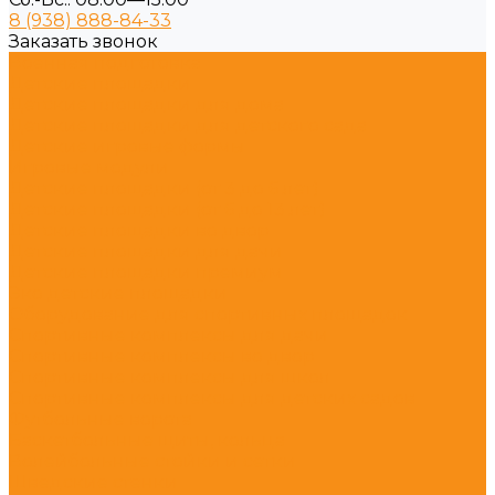
8 (938) 888-84-33
Заказать звонок
Военная подготовка
Детские площадки
Детские площадки для дома
Детские площадки для детского сада
Детские игровые формы
Игровые модули
Детские площадки (от 3 до 6 лет)
Детские площадки (от 6 до 13 лет)
Детские площадки во двор
Детские площадки для дачи
Детские площадки премиум
Эко детские площадки
Оборудование для спортивных площадок
Спортивные комплексы для дачи
Спортивные комплексы во двор
Спортивные комплексы для школ
Спортивные комплексы для детских садов
Футбольные ворота
Баскетбольные щиты, кольца
Волейбольные стойки и сетки
Шведские стенки