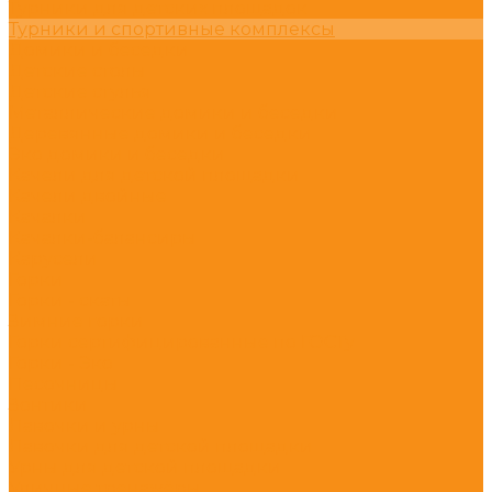
Турники для детских площадок
Турники и спортивные комплексы
Домики и беседки
Детские столы
Детские стулья
Металлические домики и беседки
Деревянные домики и беседки
Эко домики и беседки
Качели для детской площадки
Качели двойные
Качалки
Качалки-балансиры
Карусели
Горки
Горки - скаты
Зимние горки
Горки сертифицированные по ГОСТу
Горки - Эко
Песочницы
Зонтики
Лавочки и урны
Лавочки для детской площадки
Урны для детской площадки
Уличные тренажёры