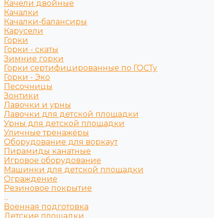
Качели двойные
Качалки
Качалки-балансиры
Карусели
Горки
Горки - скаты
Зимние горки
Горки сертифицированные по ГОСТу
Горки - Эко
Песочницы
Зонтики
Лавочки и урны
Лавочки для детской площадки
Урны для детской площадки
Уличные тренажёры
Оборудование для воркаут
Пирамиды канатные
Игровое оборудование
Машинки для детской площадки
Ограждение
Резиновое покрытие
...
Военная подготовка
Детские площадки