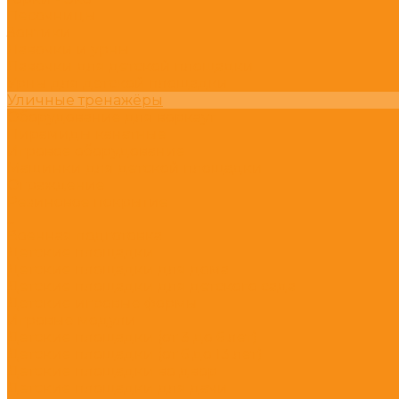
Песочницы
Зонтики
Лавочки и урны
Лавочки для детской площадки
Урны для детской площадки
Уличные тренажёры
Оборудование для воркаут
Пирамиды канатные
Игровое оборудование
Машинки для детской площадки
Ограждение
Резиновое покрытие
...
Военная подготовка
Детские площадки
Детские площадки для дома
Детские площадки для детского сада
Детские игровые формы
Игровые модули
Детские площадки (от 3 до 6 лет)
Детские площадки (от 6 до 13 лет)
Детские площадки во двор
Детские площадки для дачи