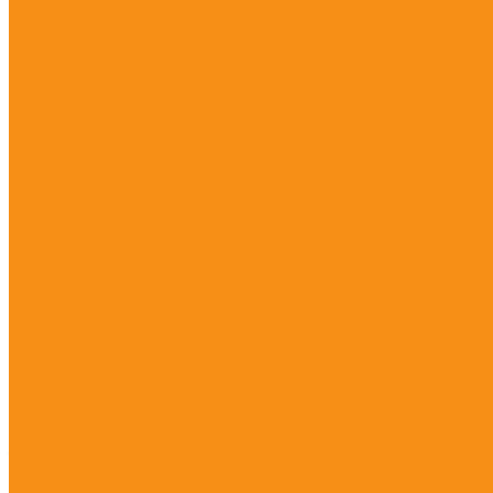
Спортивные комплексы для школ
Спортивные комплексы для детских садов
Футбольные ворота
Баскетбольные щиты, кольца
Волейбольные стойки и сетки
Шведские стенки
Турники для детских площадок
Турники и спортивные комплексы
Домики и беседки
Детские столы
Детские стулья
Металлические домики и беседки
Деревянные домики и беседки
Эко домики и беседки
Качели для детской площадки
Качели двойные
Качалки
Качалки-балансиры
Карусели
Горки
Горки - скаты
Зимние горки
Горки сертифицированные по ГОСТу
Горки - Эко